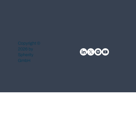
Copyright ©
2026 by
Spherity
GmbH