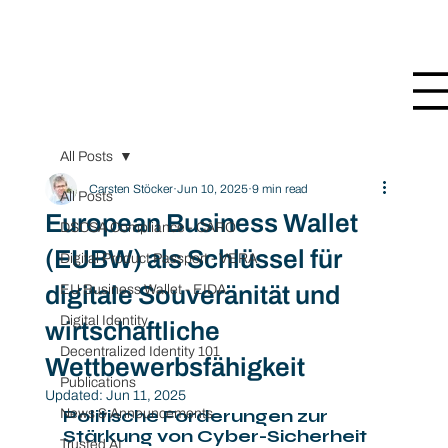
All Posts
Carsten Stöcker
Jun 10, 2025
9 min read
All Posts
European Business Wallet
DSCSA Compliance - CARO
(EUBW) als Schlüssel für
Digital Product Passport - VERA
digitale Souveränität und
EU Business Wallet - EIDA
Digital Identity
wirtschaftliche
Decentralized Identity 101
Wettbewerbsfähigkeit
Publications
Updated:
Jun 11, 2025
Politische Forderungen zur 
News & Announcements
Stärkung von Cyber-Sicherheit 
Trusted AI